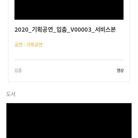
2020_기획공연_입춤_V00003_서비스본
공연 - 기획공연
입춤
영상
도서