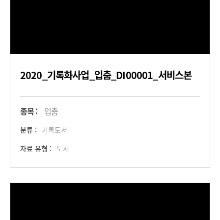
2020_기록화사업_입춤_DI00001_서비스본
종목 :
입춤
분류 :
기록도서
자료 유형 :
도서