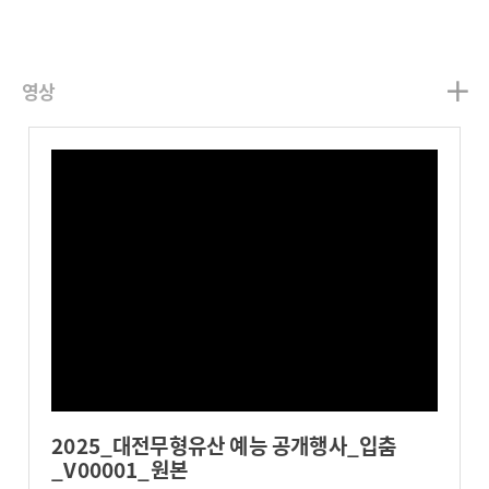
영상
2025_대전무형유산 예능 공개행사_입춤
_V00001_원본