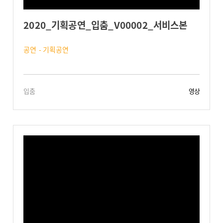
2020_기획공연_입춤_V00002_서비스본
공연 - 기획공연
입춤
영상