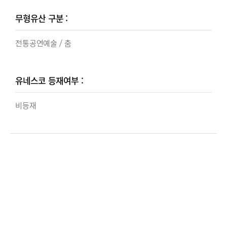
무형유산 구분 :
전통공연예술
/
춤
유네스코 등재여부 :
비등재