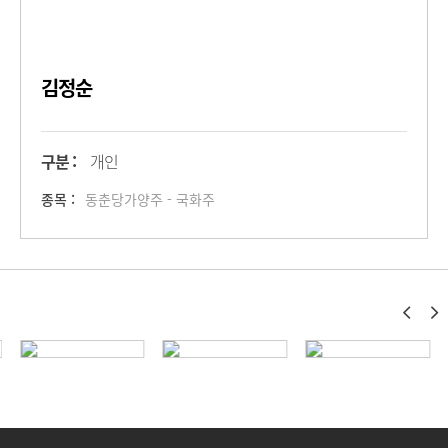
김정순
구분 :
개인
종목 :
동춘당가양주 - 국화주