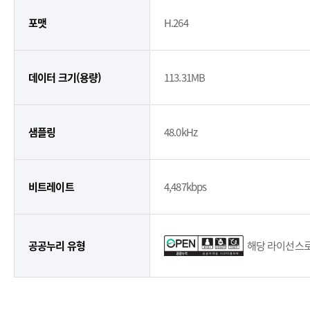
포맷
H.264
데이터 크기(용량)
113.31MB
샘플링
48.0kHz
비트레이트
4,487kbps
공공누리 유형
해당 라이선스로