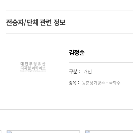
전승자/단체 관련 정보
김정순
구분 :
개인
종목 :
동춘당가양주 - 국화주