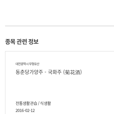
종목 관련 정보
대전광역시 무형유산
동춘당가양주 - 국화주 (菊花酒)
전통생활관습 / 식생활
2016-02-12