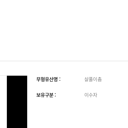
무형유산명 :
살풀이춤
보유구분 :
이수자