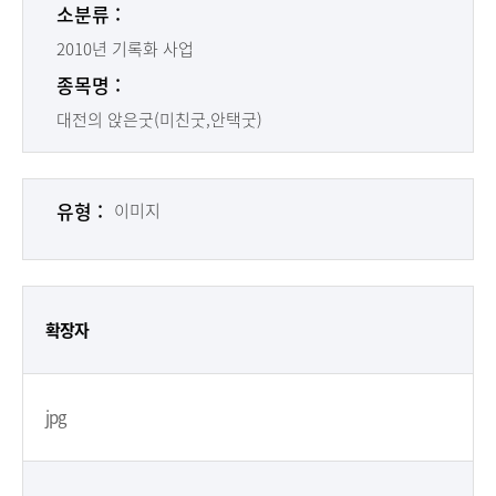
소분류 :
2010년 기록화 사업
종목명 :
대전의 앉은굿(미친굿,안택굿)
유형 :
이미지
확장자
jpg