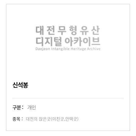
신석봉
구분 :
개인
종목 :
대전의 앉은굿(미친굿,안택굿)