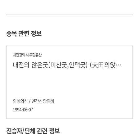
종목 관련 정보
대전광역시 무형유산
대전의 앉은굿(미친굿,안택굿) (大田의앉은굿)
의례의식 / 민간신앙의례
1994-06-07
전승자/단체 관련 정보