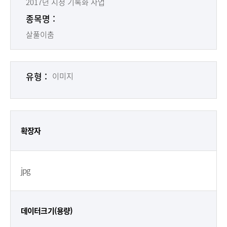
2017년 시청 기록화 사업
종목명 :
살풀이춤
유형 :
이미지
확장자
jpg
데이터크기(용량)