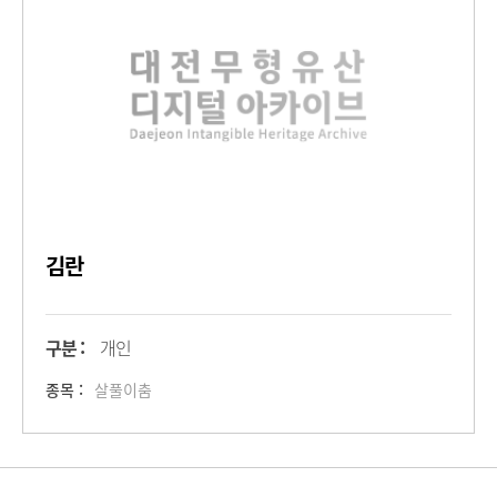
김란
구분 :
개인
종목 :
살풀이춤