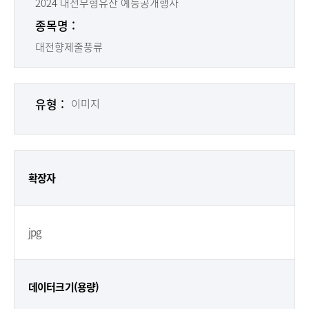
2024 대전무형유산 예능공개행사
종목명 :
대전향제줄풍류
유형 :
이미지
확장자
jpg
데이터크기(용량)