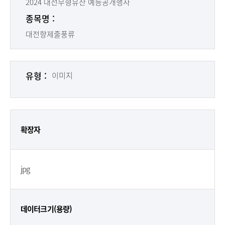
2024 대전무형유산 예능공개행사
종목명 :
대전향제줄풍류
유형 :
이미지
확장자
jpg
데이터크기(용량)