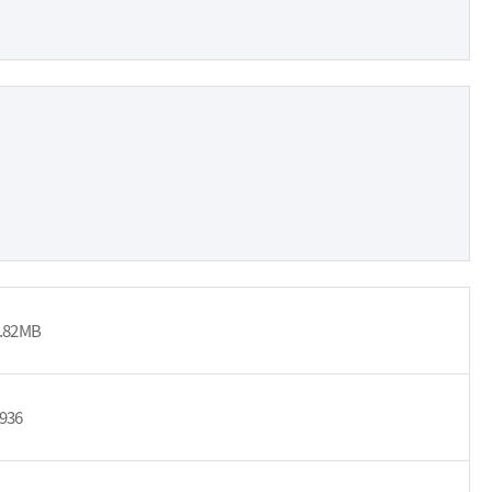
.82MB
936