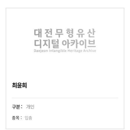
최윤희
구분 :
개인
종목 :
입춤