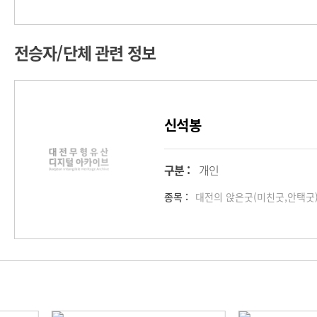
전승자/단체 관련 정보
신석봉
구분 :
개인
종목 :
대전의 앉은굿(미친굿,안택굿