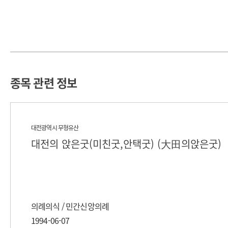
종목 관련 정보
대전광역시 무형유산
대전의 앉은굿(미친굿,안택굿) (大田의앉은굿)
의례의식 / 민간신앙의례
1994-06-07