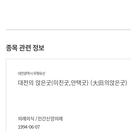
종목 관련 정보
대전광역시 무형유산
대전의 앉은굿(미친굿,안택굿) (大田의앉은굿)
의례의식 / 민간신앙의례
1994-06-07