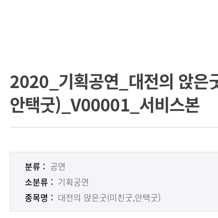
2020_기획공연_대전의 앉은
안택굿)_V00001_서비스본
분류 :
공연
소분류 :
기획공연
종목명 :
대전의 앉은굿(미친굿,안택굿)