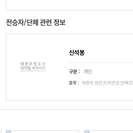
전승자/단체 관련 정보
신석봉
구분 :
개인
종목 :
대전의 앉은굿(미친굿,안택굿