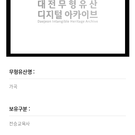
무형유산명 :
가곡
보유구분 :
전승교육사