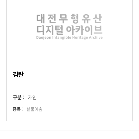
김란
구분 :
개인
종목 :
살풀이춤