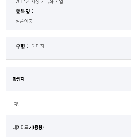
2017년 시청 기록화 사업
종목명 :
살풀이춤
유형 :
이미지
확장자
jpg
데이터크기(용량)