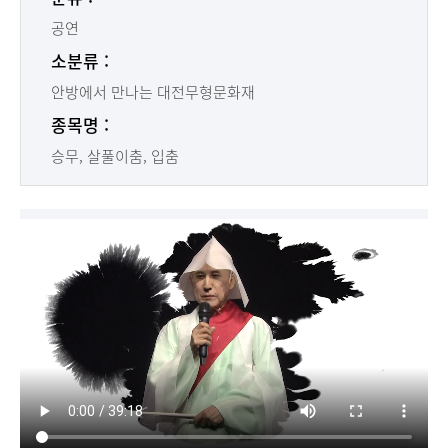
공연
소분류 :
안방에서 만나는 대전무형문화재
종목명 :
승무, 살풀이춤, 입춤