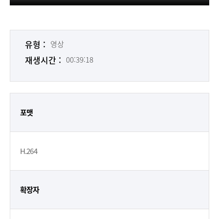
유형 :
영상
재생시간 :
00:39:18
포맷
H.264
확장자