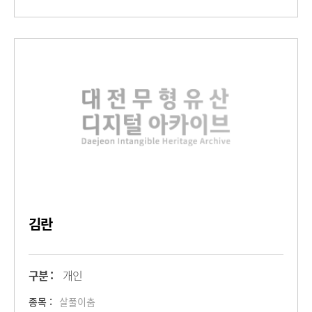
김란
구분 :
개인
종목 :
살풀이춤