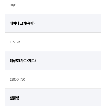
mp4
데이터 크기(용량)
1.22GB
해상도(가로X세로)
1280 X 720
샘플링