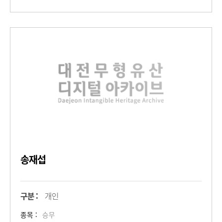
송재섭
구분 :
개인
종목 :
승무